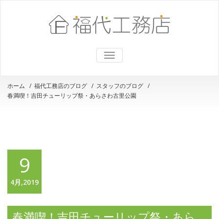
ナ
ビ
ゲ
ー
ホーム
/
福代工務店のブログ
/
スタッフのブログ
/
シ
春満喫！吉田チューリップ祭・あらさわ古里公園
ョ
ン
を
切
り
替
え
9
4月,2019
春満喫！吉田チューリップ祭・あら