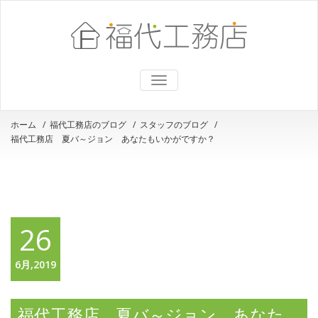
ナ
ビ
ゲ
ー
ホーム
/
福代工務店のブログ
/
スタッフのブログ
/
シ
福代工務店 夏バ～ジョン あなたもいかがですか？
ョ
ン
を
切
り
替
え
26
6月,2019
福代工務店 夏バ～ジョン あなた