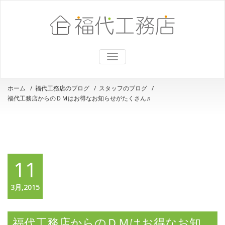
ナ
ビ
ゲ
ー
ホーム
/
福代工務店のブログ
/
スタッフのブログ
/
シ
福代工務店からのＤＭはお得なお知らせがたくさん♬
ョ
ン
を
切
り
替
え
11
3月,2015
福代工務店からのＤＭはお得なお知