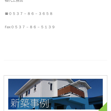
☎０５３７－８６－３６５８
Fax０５３７－８６－５１３９