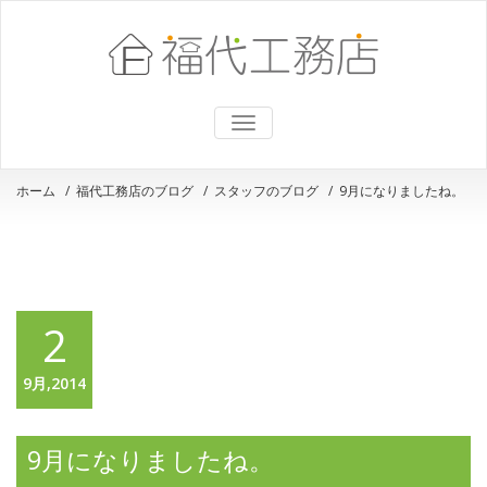
ナ
ビ
ゲ
ー
ホーム
/
福代工務店のブログ
/
スタッフのブログ
/
9月になりましたね。
シ
ョ
ン
を
切
り
替
2
え
9月,2014
9月になりましたね。