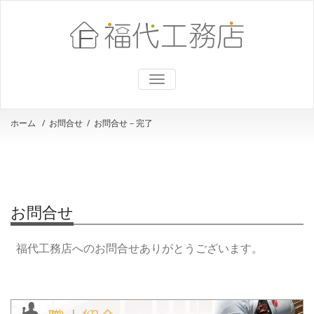
ナ
ビ
ゲ
ー
ホーム
/
お問合せ
/
お問合せ－完了
シ
ョ
ン
を
切
り
替
お問合せ
え
福代工務店へのお問合せありがとうございます。