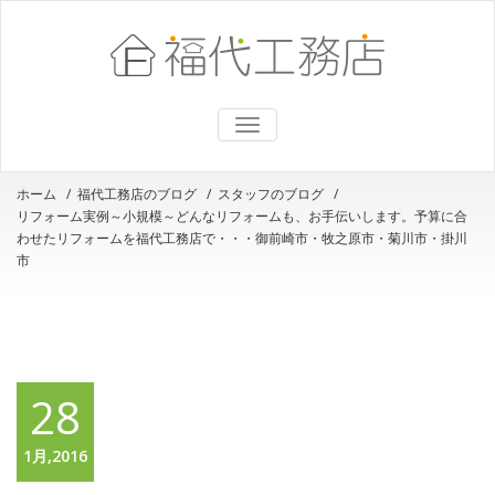
ナ
ビ
ゲ
ー
ホーム
/
福代工務店のブログ
/
スタッフのブログ
/
シ
リフォーム実例～小規模～どんなリフォームも、お手伝いします。予算に合
ョ
ン
わせたリフォームを福代工務店で・・・御前崎市・牧之原市・菊川市・掛川
を
市
切
り
替
え
28
1月,2016