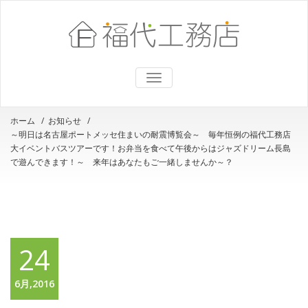
ナ
ビ
ゲ
ー
ホーム
/
お知らせ
/
シ
～明日は名古屋ポートメッセ住まいの耐震博覧会～ 毎年恒例の福代工務店
ョ
ン
大イベントバスツアーです！お弁当を食べて午後からはジャズドリーム長島
を
で遊んできます！～ 来年はあなたもご一緒しませんか～？
切
り
替
え
24
6月,2016