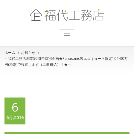
ナ
ビ
ゲ
ー
ホーム
/
お知らせ
/
シ
～福代工務店創業50周年特別企画★Panasonic製エコキュート限定10台30万
ョ
ン
円(税別)で設置します（工事費込）！★～
を
切
り
替
え
6
6月,2016