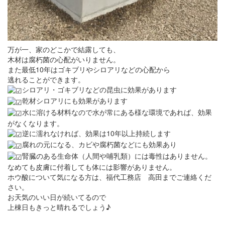
万が一、家のどこかで結露しても、
木材は腐朽菌の心配がいりません。
また最低10年はゴキブリやシロアリなどの心配から
逃れることができます。
シロアリ・ゴキブリなどの昆虫に効果があります
乾材シロアリにも効果があります
水に溶ける材料なので水が常にある様な環境であれば、効果
がなくなります。
逆に濡れなければ、効果は10年以上持続します
腐れの元になる、カビや腐朽菌などにも効果あり
腎臓のある生命体（人間や哺乳類）には毒性はありません。
なめても皮膚に付着しても体には影響がありません。
ホウ酸について気になる方は、福代工務店 高田までご連絡くだ
さい。
お天気のいい日が続いてるので
上棟日もきっと晴れるでしょう♪