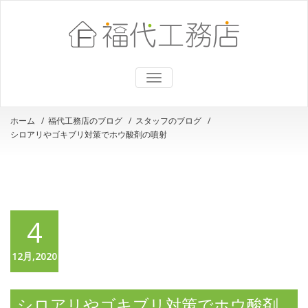
ナ
ビ
ゲ
ー
ホーム
/
福代工務店のブログ
/
スタッフのブログ
/
シ
シロアリやゴキブリ対策でホウ酸剤の噴射
ョ
ン
を
切
り
替
え
4
12月,2020
シロアリやゴキブリ対策でホウ酸剤